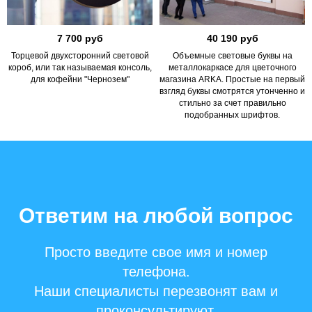
7 700 руб
40 190 руб
Торцевой двухсторонний световой
Объемные световые буквы на
короб, или так называемая консоль,
металлокаркасе для цветочного
для кофейни "Чернозем"
магазина ARKA. Простые на первый
взгляд буквы смотрятся утонченно и
стильно за счет правильно
подобранных шрифтов.
Ответим на любой вопрос
Просто введите свое имя и номер
телефона.
Наши специалисты перезвонят вам и
проконсультируют.