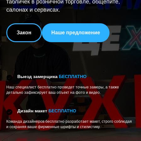
табличек в розничной торговле, общепите,
салонах и сервисах.
Закон
Наше предложение
Выезд замерщика
БЕСПЛАТНО
Наш специалист бесплатно проведет точные замеры, а также
детально зафиксирует ваш объект на фото и видео.
Дизайн макет
БЕСПЛАТНО
Команда дизайнеров бесплатно разработает макет, строго соблюдая
и сохраняя ваши фирменные шрифты и стилистику.