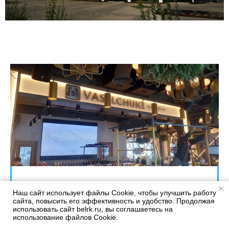
Больше примеров нашей
Наш сайт использует файлы Сookie, чтобы улучшить работу
наружной рекламы
сайта, повысить его эффективность и удобство. Продолжая
использовать сайт belrk.ru, вы соглашаетесь на
использование файлов Cookie.
Мы собрали большой каталог наших работ по